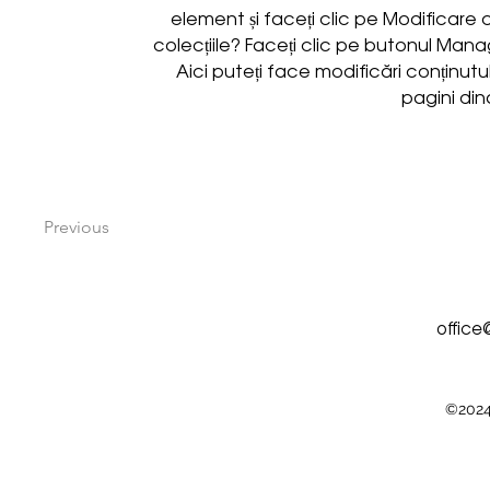
element și faceți clic pe Modificare co
colecțiile? Faceți clic pe butonul Man
Aici puteți face modificări conținutu
pagini din
Previous
offic
©2024