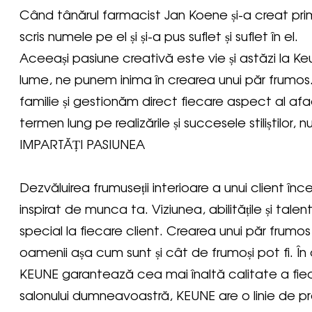
Când tânărul farmacist Jan Koene și-a creat prim
scris numele pe el și și-a pus suflet și suflet în el.
Aceeași pasiune creativă este vie și astăzi la Keu
lume, ne punem inima în crearea unui păr frum
familie și gestionăm direct fiecare aspect al af
termen lung pe realizările și succesele stiliștilor, nu
IMPARTĂȚI PASIUNEA
Dezvăluirea frumuseții interioare a unui client în
inspirat de munca ta. Viziunea, abilitățile și tal
special la fiecare client. Crearea unui păr frumos
oamenii așa cum sunt și cât de frumoși pot fi. În
KEUNE garantează cea mai înaltă calitate a fiecă
salonului dumneavoastră, KEUNE are o linie de 