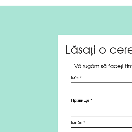
Lăsați
o cer
Vă rugăm să faceți ti
Ім'я
Прізвище
Імейл