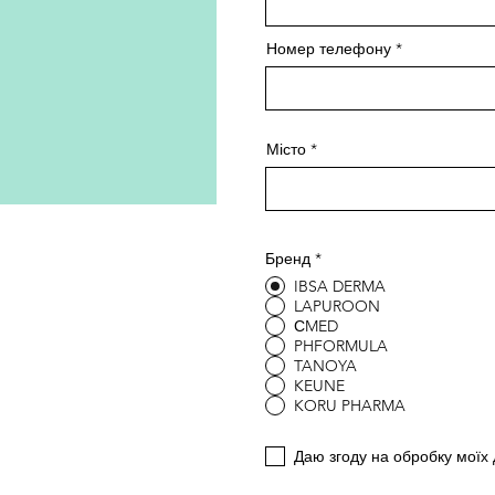
Номер телефону
Місто
Бренд
*
IBSA DERMA
LAPUROON
СMED
PHFORMULA
TANOYA
KEUNE
KORU PHARMA
Даю згоду на обробку моїх