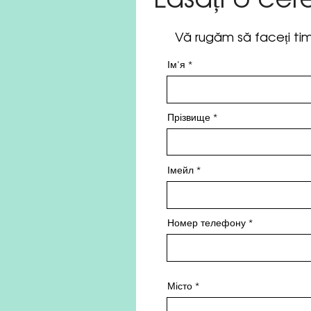
Lăsați
o cer
Vă rugăm să faceți ti
Ім'я
Прізвище
Імейл
Номер телефону
Місто