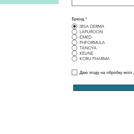
Бренд
*
IBSA DERMA
LAPUROON
СMED
PHFORMULA
TANOYA
KEUNE
KORU PHARMA
Даю згоду на обробку моїх