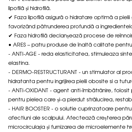
lipofilă și hidrofilă.
✔ Faza lipofilă asigură o hidratare optimă a pielii 
favorizând pătrunderea profundă a ingredientelo
✔ Faza hidrofilă declanșează procese de reînnoire și
• ARES – patru produse de înaltă calitate pentr
- ANTI-AGE - reda elasticitatea, stimuleaza sinte
elastina.
- DERMO-RESTRUCTURANT - un stimulator al pro
hidratanta pentru ingrijirea pielii obosite si a tutur
- ANTI-OXIDANT - agent anti-îmbătrânire, folo
pentru pielea care și-a pierdut strălucirea, restabile
- HAIR BOOSTER - o solutie cuprinzatoare pentr
afectiuni ale scalpului. Afectează creșterea părul
microcirculația și furnizarea de microelemente hr