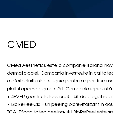
CMED
CMed Aesthetics este o companie italiană inova
dermatologiei. Compania investește în calitatea 
a oferi soluții unice și sigure pentru a spori fru
pielii și apariția pigmentării. Compania reprezintă 
• 4EVER (pentru totdeauna) – kit de pregătire a 
• BioRePeelCl3 – un peeling biorevitalizant în d
TCA. Eficacitatea peeling-ului BioRePeel este sp