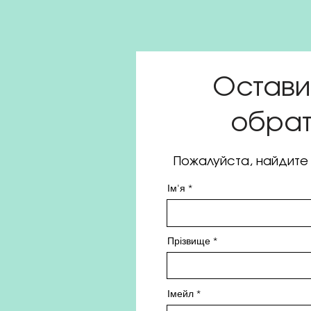
Остави
обрат
Пожалуйста, найдите 
Ім'я
Прізвище
Імейл