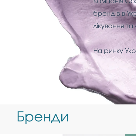
Компанія Co
брендів в Укр
лікування та
На ринку Укр
Бренди