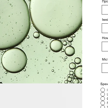
Прі
Іме
Ном
Міс
Бре