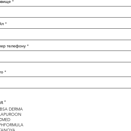
звище
йл
ер телефону
то
нд
*
IBSA DERMA
LAPUROON
СMED
PHFORMULA
TANOYA