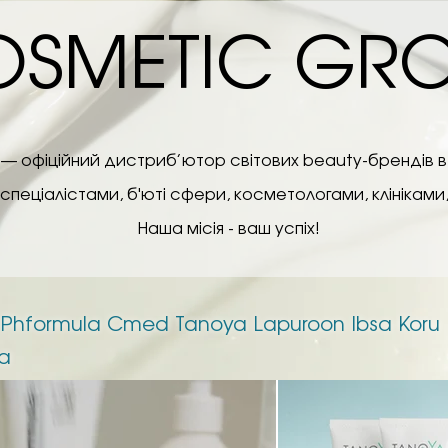
SMETIC GR
— офіційний дистриб’ютор світових beauty-брендів в Ук
еціалістами, б'юті сфери, косметологами, клініками
Наша місія - ваш успіх!
Phformula Cmed Tanoya Lapuroon Ibsa Koru
ma