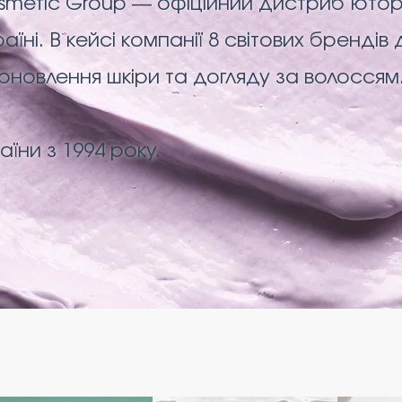
smetic Group — офіційний дистриб’ютор 
аїні. В кейсі компанії 8 світових брендів 
 оновлення шкіри та догляду за волоссям
аїни з 1994 року.