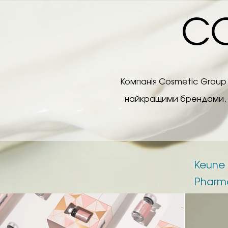
CO
Компанія Cosmetic Group 
найкращими брендами, сп
Keune 
Phar