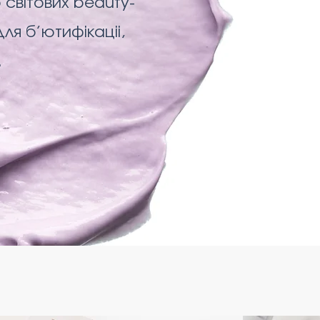
світових beauty-
для б’ютифікаціі,
.